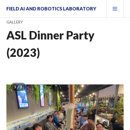
컨
주
FIELD AI AND ROBOTICS LABORATORY
텐
메
츠
뉴
GALLERY
로
건
ASL Dinner Party
너
뛰
(2023)
기
1 / 1