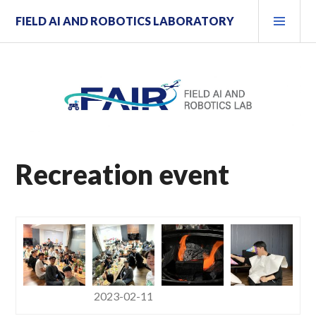
컨
주
FIELD AI AND ROBOTICS LABORATORY
텐
메
츠
뉴
로
건
너
뛰
기
Recreation event
2023-02-11